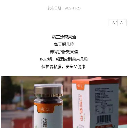
发布日期：2022-11-23
-
+
A
A
桃芷沙棘果油
每天嚼几粒
养胃护肝效果佳
吃火锅、喝酒应酬前来几粒
保护胃粘膜，安全又健康 ​​​