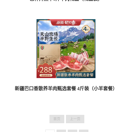
【品牌】金色沐阳 【品名】巴什拜羔羊臻品礼盒 羊后腿500g*1份 羊前...
新疆巴口香散养羊肉甄选套餐 4斤装（小羊套餐）
【产品名称】新疆巴口香散养羊肉甄选套餐 【规格】：4斤 【产品组合】：羔羊
后腿...
首页
上一页