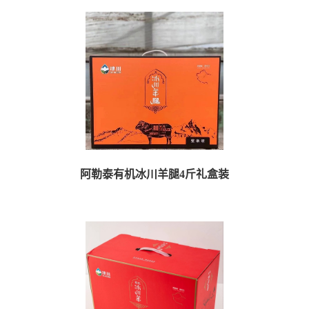
阿勒泰有机冰川羊腿4斤礼盒装
商品详情 【规格】4斤装（±100克）整羊腿 【发货快递】：顺丰冷链...