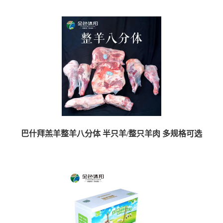
【品牌】金色沐阳 【品名】巴什拜羔羊臻品礼盒 【产地】新疆 塔城 【原材...
巴什拜羔羊整羊八分体 半只羊/整只羊肉 多规格可选
【品牌】金色沐阳 【品名】巴什拜羔羊臻品礼盒 【产地】新疆 塔城 【原材...