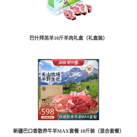
巴什拜羔羊10斤羊肉礼盒（礼盒装）
【品牌】金色沐阳 【品名】巴什拜羔羊臻品礼盒 【产地】新疆 塔城 【原材...
新疆巴口香散养牛羊MAX套餐 10斤装（混合套餐）