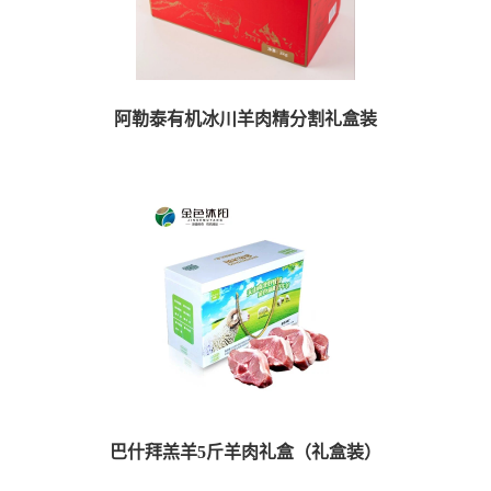
阿勒泰有机冰川羊肉精分割礼盒装
商品详情 【规格1】4斤装（±40克） 羊脊骨切片500g+羊腿50...
巴什拜羔羊5斤羊肉礼盒（礼盒装）