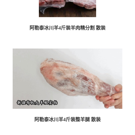
阿勒泰冰川羊4斤装羊肉精分割 散装
商品介绍 【4斤装散装】 2公斤一箱包含：羊蝎子500g，羊排50...
阿勒泰冰川羊4斤装整羊腿 散装
商品介绍 【冰川羊腿散装】 包含：4斤的大羊腿一整只 ...