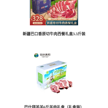
新疆巴口香原切牛肉西餐礼盒3.3斤装
【品牌】巴口香 【产地】新疆·伊犁 【产品名称】新疆原切牛肉西餐礼盒 ...
巴什拜羔羊6斤羊肉礼盒（礼盒装）