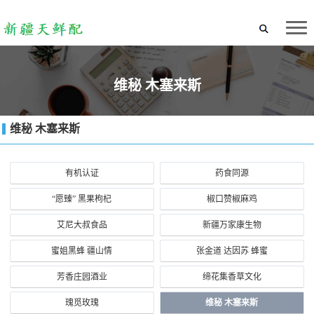
维秘 木塞来斯
维秘 木塞来斯
有机认证
药食同源
“愿臻” 黑果枸杞
椒口赞椒麻鸡
艾尼大叔食品
新疆万家康生物
蜜姐黑蜂 疆山情
张金道 达因苏 蜂蜜
芳香庄园酒业
缔花集香草文化
瑰觅玫瑰
维秘 木塞来斯