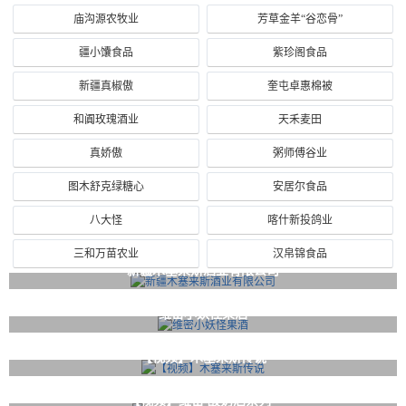
庙沟源农牧业
芳草金羊“谷恋骨”
疆小馕食品
紫珍阁食品
新疆真椒傲
奎屯卓惠棉被
和阗玫瑰酒业
天禾麦田
真娇傲
粥师傅谷业
图木舒克绿糖心
安居尔食品
八大怪
喀什新投鸽业
三和万苗农业
汉帛锦食品
新疆木塞来斯酒业有限公司
维密小妖怪果酒
【视频】木塞来斯传说
【视频】维密 酸奶酒系列