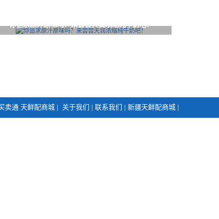
你追求原汁原味吗？来尝尝天润浓缩纯牛奶吧！
买卖通 天鲜配商城
|
关于我们 | 联系我们
|
新疆天鲜配商城
|