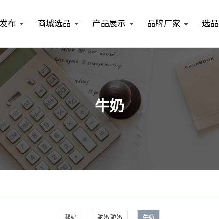
发布
商城选品
产品展示
品牌厂家
选品
牛奶
酸奶
驼奶 驴奶
牛奶