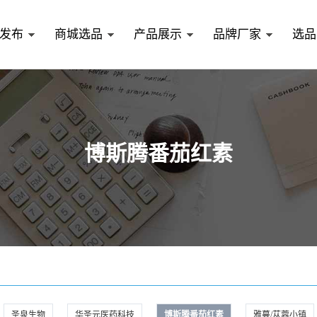
发布
商城选品
产品展示
品牌厂家
选品
博斯腾番茄红素
圣泉生物
华圣元医药科技
博斯腾番茄红素
雅蔓/苁蓉小镇