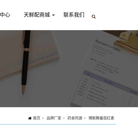
中心
天鲜配商城
联系我们
首页
>
品牌厂家
>
药食同源
>
博斯腾番茄红素