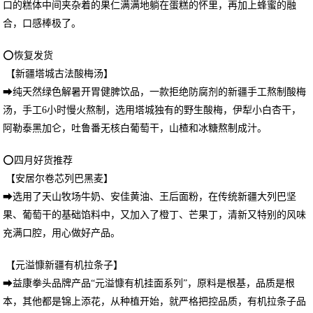
口的糕体中间夹杂着的果仁满满地躺在蛋糕的怀里，再加上蜂蜜的融
合，口感棒极了。
⭕恢复发货
【新疆塔城古法酸梅汤】
➡纯天然绿色解暑开胃健脾饮品，一款拒绝防腐剂的新疆手工熬制酸梅
汤，手工6小时慢火熬制，选用塔城独有的野生酸梅，伊犁小白杏干，
阿勒泰黑加仑，吐鲁番无核白葡萄干，山楂和冰糖熬制成汁。
⭕四月好货推荐
【安居尔卷芯列巴黑麦】
➡选用了天山牧场牛奶、安佳黄油、王后面粉，在传统新疆大列巴坚
果、葡萄干的基础馅料中，又加入了橙丁、芒果丁，清新又特别的风味
充满口腔，用心做好产品。
【元溢慷新疆有机拉条子】
➡益康拳头品牌产品“元溢慷有机挂面系列”，原料是根基，品质是根
本，其他都是锦上添花，从种植开始，就严格把控品质，有机拉条子品