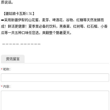
质说话。
【疆姑娘卡瓦斯1.5L】
➡️采用新疆伊犁的山花蜜、麦芽、啤酒花、谷物、红糖等天然发酵而
成！鲜活更健康！夏季里必备的饮料，黑桑葚、红树莓、红石榴、小香
瓜等一共五种口味任您选，爽翻整个酷暑夏天。
－－－－－ －－－－－－
资讯留言
*
昵称：
*
内容：