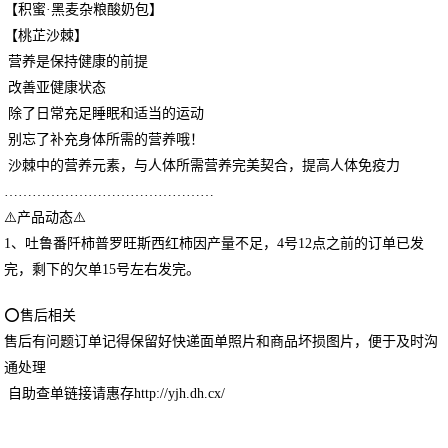
【积蜜·黑麦杂粮酸奶包】
【桃芷沙棘】
营养是保持健康的前提
改善亚健康状态
除了日常充足睡眠和适当的运动
别忘了补充身体所需的营养哦！
沙棘中的营养元素，与人体所需营养完美契合，提高人体免疫力
………………………………………
⚠️产品动态⚠️
1、吐鲁番阡柿普罗旺斯西红柿因产量不足，4号12点之前的订单已发
完，剩下的欠单15号左右发完。
⭕售后相关
售后有问题订单记得保留好快递面单照片和商品坏损图片，便于及时沟
通处理
自助查单链接请惠存http://yjh.dh.cx/