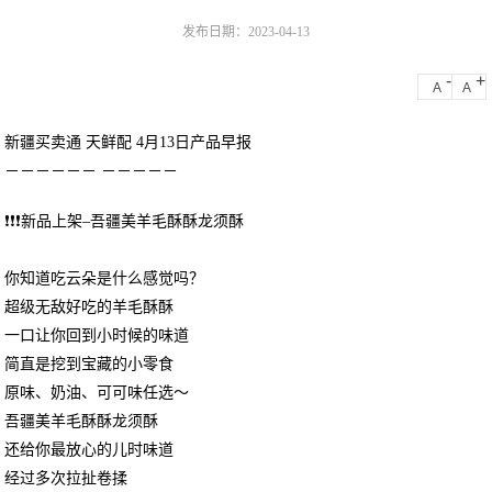
发布日期：2023-04-13
-
+
A
A
新疆买卖通 天鲜配 4月13日产品早报
－－－－－－ －－－－－
❗❗❗新品上架–吾疆美羊毛酥酥龙须酥
你知道吃云朵是什么感觉吗？
超级无敌好吃的羊毛酥酥
一口让你回到小时候的味道
简直是挖到宝藏的小零食
原味、奶油、可可味任选～
吾疆美羊毛酥酥龙须酥
还给你最放心的儿时味道
经过多次拉扯卷揉