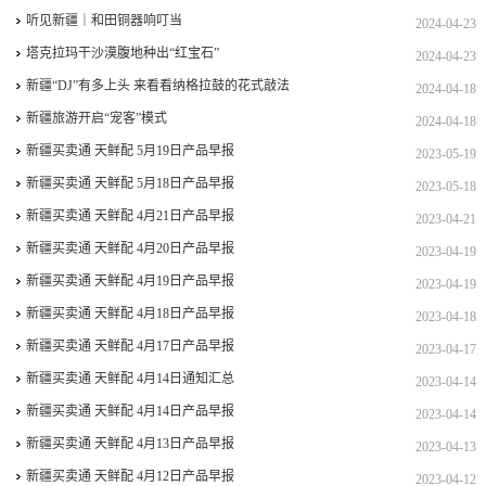
听见新疆｜和田铜器响叮当
2024-04-23
塔克拉玛干沙漠腹地种出“红宝石”
2024-04-23
新疆“DJ”有多上头 来看看纳格拉鼓的花式敲法
2024-04-18
新疆旅游开启“宠客”模式
2024-04-18
新疆买卖通 天鲜配 5月19日产品早报
2023-05-19
新疆买卖通 天鲜配 5月18日产品早报
2023-05-18
新疆买卖通 天鲜配 4月21日产品早报
2023-04-21
新疆买卖通 天鲜配 4月20日产品早报
2023-04-19
新疆买卖通 天鲜配 4月19日产品早报
2023-04-19
新疆买卖通 天鲜配 4月18日产品早报
2023-04-18
新疆买卖通 天鲜配 4月17日产品早报
2023-04-17
新疆买卖通 天鲜配 4月14日通知汇总
2023-04-14
新疆买卖通 天鲜配 4月14日产品早报
2023-04-14
新疆买卖通 天鲜配 4月13日产品早报
2023-04-13
新疆买卖通 天鲜配 4月12日产品早报
2023-04-12