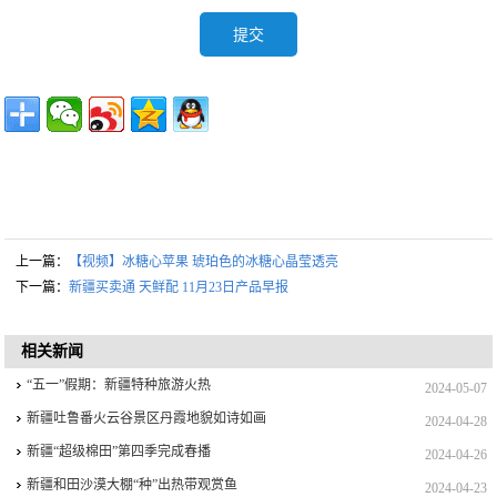
上一篇：
【视频】冰糖心苹果 琥珀色的冰糖心晶莹透亮
下一篇：
新疆买卖通 天鲜配 11月23日产品早报
相关新闻
“五一”假期：新疆特种旅游火热
2024-05-07
新疆吐鲁番火云谷景区丹霞地貌如诗如画
2024-04-28
新疆“超级棉田”第四季完成春播
2024-04-26
新疆和田沙漠大棚“种”出热带观赏鱼
2024-04-23