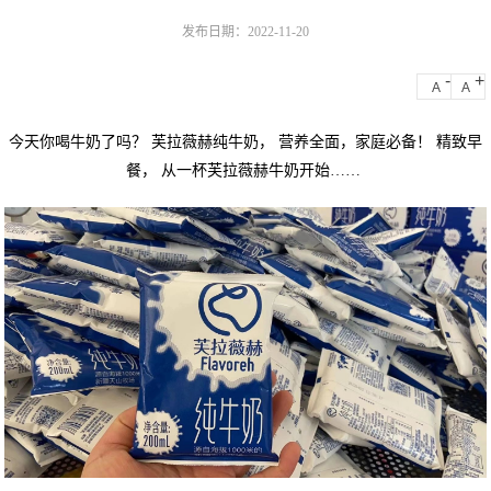
发布日期：2022-11-20
-
+
A
A
今天你喝牛奶了吗？ 芙拉薇赫纯牛奶， 营养全面，家庭必备！ 精致早
餐， 从一杯芙拉薇赫牛奶开始……