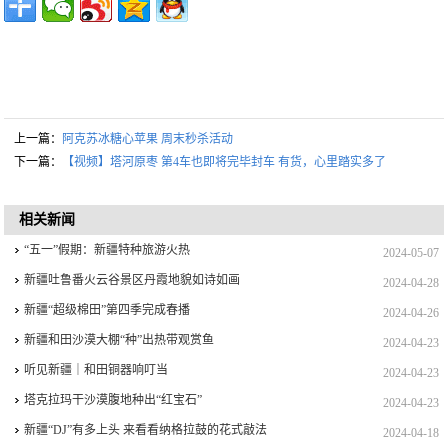
上一篇：
阿克苏冰糖心苹果 周末秒杀活动
下一篇：
【视频】塔河原枣 第4车也即将完毕封车 有货，心里踏实多了
相关新闻
“五一”假期：新疆特种旅游火热
2024-05-07
新疆吐鲁番火云谷景区丹霞地貌如诗如画
2024-04-28
新疆“超级棉田”第四季完成春播
2024-04-26
新疆和田沙漠大棚“种”出热带观赏鱼
2024-04-23
听见新疆｜和田铜器响叮当
2024-04-23
塔克拉玛干沙漠腹地种出“红宝石”
2024-04-23
新疆“DJ”有多上头 来看看纳格拉鼓的花式敲法
2024-04-18