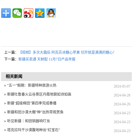
上一篇：
【视频】多次大霜后 阿克苏冰糖心苹果 切开就是满满的糖心！
下一篇：
新疆买卖通 天鲜配 11月7日产品早报
相关新闻
“五一”假期：新疆特种旅游火热
2024-05-07
新疆吐鲁番火云谷景区丹霞地貌如诗如画
2024-04-28
新疆“超级棉田”第四季完成春播
2024-04-26
新疆和田沙漠大棚“种”出热带观赏鱼
2024-04-23
听见新疆｜和田铜器响叮当
2024-04-23
塔克拉玛干沙漠腹地种出“红宝石”
2024-04-23