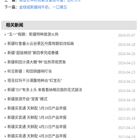
上一篇：
黑加仑中的色素含量很丰富，达4.53%
下一篇：
金绿成新疆纯牛奶，一口难忘
相关新闻
“五一”假期：新疆特种旅游火热
2024-05-07
新疆吐鲁番火云谷景区丹霞地貌如诗如画
2024-04-28
新疆“超级棉田”第四季完成春播
2024-04-26
新疆和田沙漠大棚“种”出热带观赏鱼
2024-04-23
听见新疆｜和田铜器响叮当
2024-04-23
塔克拉玛干沙漠腹地种出“红宝石”
2024-04-23
新疆“DJ”有多上头 来看看纳格拉鼓的花式敲法
2024-04-18
新疆旅游开启“宠客”模式
2024-04-18
新疆买卖通 天鲜配 5月19日产品早报
2023-05-19
新疆买卖通 天鲜配 5月18日产品早报
2023-05-18
新疆买卖通 天鲜配 4月21日产品早报
2023-04-21
新疆买卖通 天鲜配 4月20日产品早报
2023-04-19