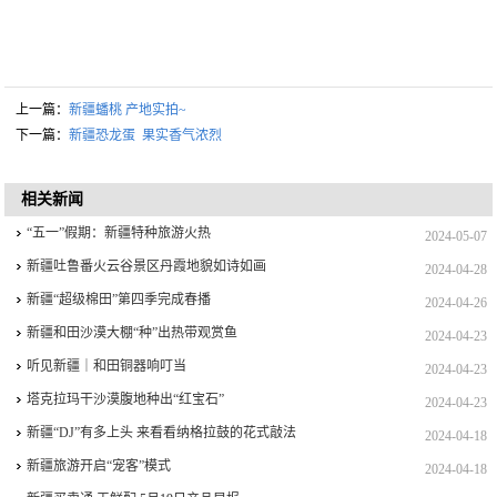
上一篇：
新疆蟠桃 产地实拍~
下一篇：
新疆恐龙蛋 果实香气浓烈
相关新闻
“五一”假期：新疆特种旅游火热
2024-05-07
新疆吐鲁番火云谷景区丹霞地貌如诗如画
2024-04-28
新疆“超级棉田”第四季完成春播
2024-04-26
新疆和田沙漠大棚“种”出热带观赏鱼
2024-04-23
听见新疆｜和田铜器响叮当
2024-04-23
塔克拉玛干沙漠腹地种出“红宝石”
2024-04-23
新疆“DJ”有多上头 来看看纳格拉鼓的花式敲法
2024-04-18
新疆旅游开启“宠客”模式
2024-04-18