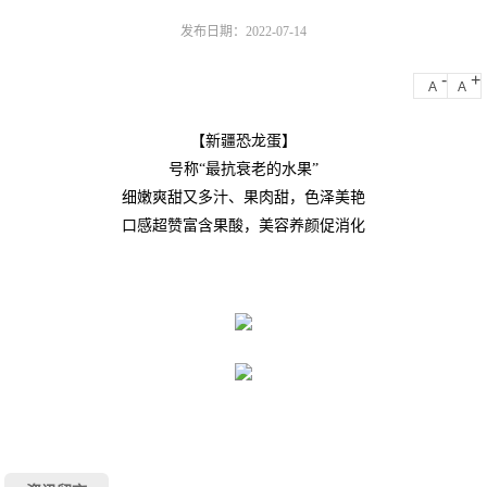
发布日期：2022-07-14
-
+
A
A
【新疆恐龙蛋】
号称“最抗衰老的水果”
细嫩爽甜又多汁、果肉甜，色泽美艳
口感超赞富含果酸，美容养颜促消化